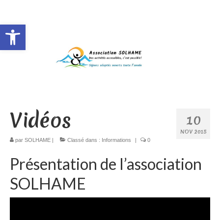
Rechercher
:
Ouvrir la barre d’outils
Vidéos
10
NOV 2015
par
SOLHAME
|
Classé dans :
Informations
|
0
Présentation de l’association
SOLHAME