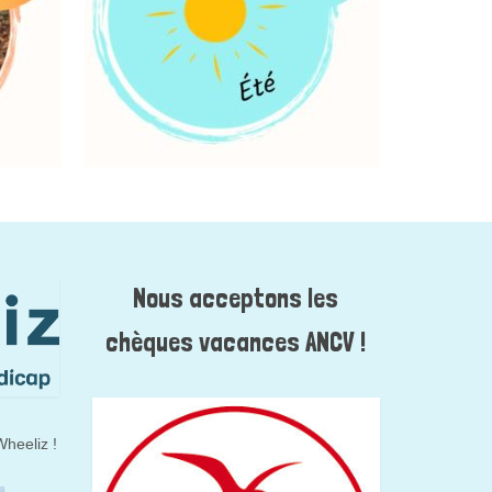
Nous acceptons les
chèques vacances ANCV !
heeliz !